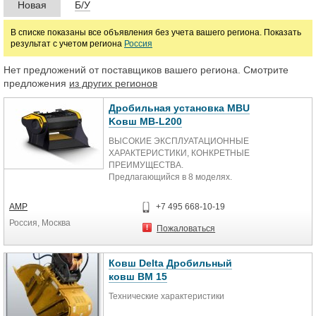
Новая
Б/У
Марка
В списке показаны все объявления без учета вашего региона. Показать
результат с учетом региона
Россия
Нет предложений от поставщиков вашего региона. Смотрите
предложения
из других регионов
Дробильная установка MBU
Kовш MB-L200
ВЫСОКИЕ ЭКСПЛУАТАЦИОННЫЕ
ХАРАКТЕРИСТИКИ, КОНКРЕТНЫЕ
ПРЕИМУЩЕСТВА.
Предлагающийся в 8 моделях.
Дробильный Ковш MB - это самое
современное и инновационное
АМР
+7 495 668-10-19
решение вопросов дробления на
Россия, Москва
любом объекте. Подходит для
Пожаловаться
любого экскаватора, уникальное и
эксклюзивное оборудование -
настоящая революция в сфере
Ковш Delta Дробильный
земляных работ.
ковш BM 15
Технические характеристики
Дробильный Ковш MB первый, из
всего аналогичного оборудования,