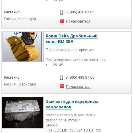
Масса, кг — 2620
A, мм — 2290
Ростехно
8 (905) 438 87 65
B, мм — 1235
Россия, Краснодар
L, мм — 830
Пожаловаться
C, мм — 765
D, мм — 550
Объем, м. куб. — 0,6
Ковш Delta Дробильный
Рабочее давление, атм — 220
ковш BM 35E
Расход масла, л/мин — 180
Технические характеристики
Размер получаемой фракции, мм
— 20−120
Рекомендуемая масса экскаватора,
т — 25−45
Масса, кг — 3680
A, мм — 2575
Ростехно
8 (905) 438 87 65
B, мм — 1350
Россия, Краснодар
L, мм — 1000
Пожаловаться
C, мм — 920
D, мм — 650
Объем, м. куб. — 0,9
Запчасти для карьерных
Рабочее давление, атм — 220
самосвалов
Расход масла, л/мин — 180
boitier électronique assurant la
Размер получаемой фракции, мм
gestion boite /moteur
— 20−120
Stockid:
Title: EUCLID R35 324 TD ET R50